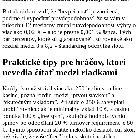
But ak niekto tvrdí, že “bezpečnosť” je zaručená,
poďme si vypočítať pravdepodobnosť, že sa vám v
priebehu 12 mesiacov zmení pravdepodobnosť výhry o
viac ako 0,02 % – a to je presne 0,001 % šanca. Tých
pár percentov, ktoré sú „garantované“, sú rovnaké ako
rozdiel medzi 8 a 8,2 v štandardnej odchýlke slotu.
Praktické tipy pre hráčov, ktorí
nevedia čítať medzi riadkami
Každý, kto už strávil viac ako 250 hodín v online
kasíne, pozná rozdiel medzi “prvou stávkou” a
“skutočným vkladom”. Pri súde o 250 € sa vyplatí
urobiť rovnicu: ak je minimálny vklad 10 €, a casino
ponúka 100 € „free spin“, skutočná hodnota týchto
spinov po odpočítaní 20 % turnover requirement je 80
€. Týmto spôsobom stratíte niekoľko desiatok eur skôr,
než zistíte, že vaše “free” bolo v skutočnosti len