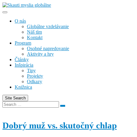
Skip
to
content
O nás
Globálne vzdelávanie
Náš tím
Kontakt
Program
Osobné napredovanie
Aktivity a hry
Články
Inšpirácia
Tipy
Projekty
Odkazy
Knižnica
Site Search
Search
Search
for:
Dobrý muž vs. skutočný chlap