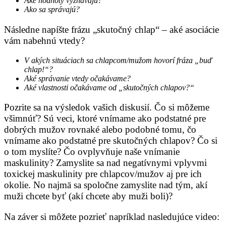
Aké hodnoty vyznávajú?
Ako sa správajú?
Následne napíšte frázu „skutočný chlap“ – aké asociácie
vám nabehnú vtedy?
V akých situáciach sa chlapcom/mužom hovorí fráza „buď
chlap!“?
Aké správanie vtedy očakávame?
Aké vlastnosti očakávame od „skutočných chlapov?“
Pozrite sa na výsledok vašich diskusií. Čo si môžeme
všimnúť? Sú veci, ktoré vnímame ako podstatné pre
dobrých mužov rovnaké alebo podobné tomu, čo
vnímame ako podstatné pre skutočných chlapov? Čo si
o tom myslíte? Čo ovplyvňuje naše vnímanie
maskulinity? Zamyslite sa nad negatívnymi vplyvmi
toxickej maskulinity pre chlapcov/mužov aj pre ich
okolie. No najmä sa spoločne zamyslite nad tým, akí
muži chcete byť (akí chcete aby muži boli)?
Na záver si môžete pozrieť napríklad nasledujúce video: