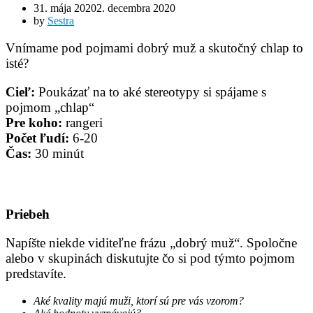
31. mája 20202. decembra 2020
by
Sestra
Vnímame pod pojmami dobrý muž a skutočný chlap to
isté?
Cieľ:
Poukázať na to aké stereotypy si spájame s
pojmom „chlap“
Pre koho:
rangeri
Počet ľudí:
6-20
Čas:
30 minút
Priebeh
Napíšte niekde viditeľne frázu „dobrý muž“. Spoločne
alebo v skupinách diskutujte čo si pod týmto pojmom
predstavíte.
Aké kvality majú muži, ktorí sú pre vás vzorom?