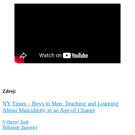
Zdroj:
NY Times – Boys to Men: Teaching and Learning
About Masculinity in an Age of Change
Výherný žreb
Bliknutie žiarovky