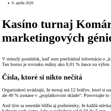
6. apríla 2026
Kasíno turnaj Komárn
marketingových géni
V minulý pondelok, keď som prechádzal informácie o „kas
Ten bonus je rovnako reálny ako 0,01 % šance na výhru
Čísla, ktoré si nikto nečítá
Organizátori uvádzajú, že turnaj má 12 hráčov, ktorí si 
ale 40 % zostane v „poplatkovom sklade“. Porovnajte to 
And tým sa neustále blížia aj podmienky, že každá stáv
bežnom cash‑game, kde sa pohybuje od 0,10 do 5 eur.