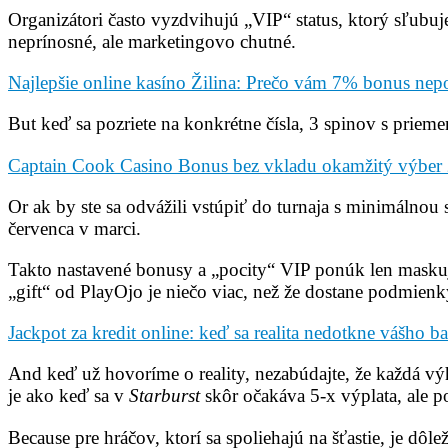
Organizátori často vyzdvihujú „VIP“ status, ktorý sľubuj
neprínosné, ale marketingovo chutné.
Najlepšie online kasíno Žilina: Prečo vám 7% bonus nep
But keď sa pozriete na konkrétne čísla, 3 spinov s priem
Captain Cook Casino Bonus bez vkladu okamžitý výber 20
Or ak by ste sa odvážili vstúpiť do turnaja s minimálno
červenca v marci.
Takto nastavené bonusy a „pocity“ VIP ponúk len maskujú 
„gift“ od PlayOjo je niečo viac, než že dostane podmienky, 
Jackpot za kredit online: keď sa realita nedotkne vášho 
And keď už hovoríme o reality, nezabúdajte, že každá vý
je ako keď sa v
Starburst
skôr očakáva 5‑x výplata, ale p
Because pre hráčov, ktorí sa spoliehajú na šťastie, je dôl