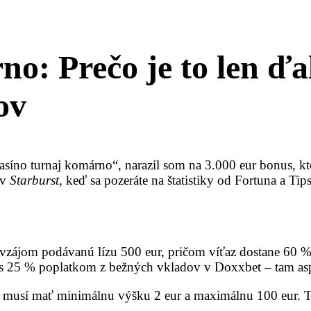
o: Prečo je to len ďa
ov
íno turnaj komárno“, narazil som na 3.000 eur bonus, kto
 v
Starburst
, keď sa pozeráte na štatistiky od Fortuna a Tips
navzájom podávanú lízu 500 eur, pričom víťaz dostane 60 %
s 25 % poplatkom z bežných vkladov v Doxxbet – tam aspoň
ka musí mať minimálnu výšku 2 eur a maximálnu 100 eur. T