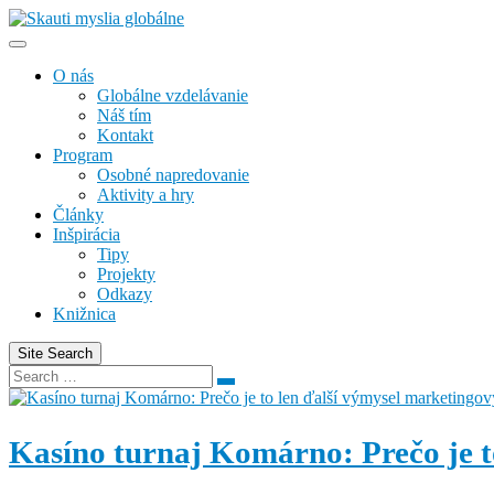
Skip
to
content
O nás
Globálne vzdelávanie
Náš tím
Kontakt
Program
Osobné napredovanie
Aktivity a hry
Články
Inšpirácia
Tipy
Projekty
Odkazy
Knižnica
Site Search
Search
Search
for:
Kasíno turnaj Komárno: Prečo je t