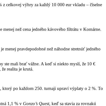
 % z celkovej výhry za každý 10 000 eur vkladu – číselne
 je menej než cena jedného kávového filtrátu v Komárne.
 čo je menej pravdepodobné než náhodne stretnúť jedného
y ste mali brať vážne. A keď si niekto myslí, že 10 €
e realita je krutá.
, ktorý po každom 250. turnaji upraví výplaty o 2 %. To
entná 1,1 % v
Gonzo’s Quest
, keď sa stavia za rovnakú