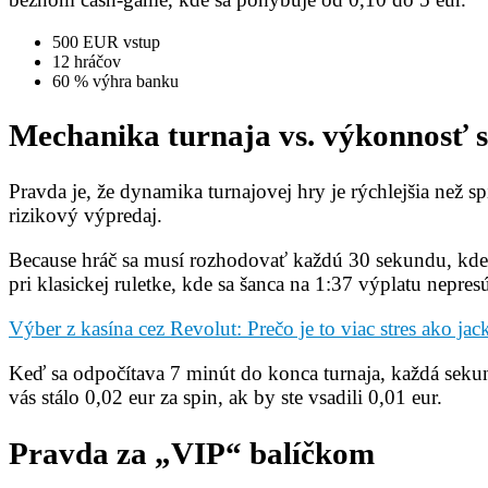
500 EUR vstup
12 hráčov
60 % výhra banku
Mechanika turnaja vs. výkonnosť s
Pravda je, že dynamika turnajovej hry je rýchlejšia než s
rizikový výpredaj.
Because hráč sa musí rozhodovať každú 30 sekundu, kde
pri klasickej ruletke, kde sa šanca na 1:37 výplatu nepres
Výber z kasína cez Revolut: Prečo je to viac stres ako jac
Keď sa odpočítava 7 minút do konca turnaja, každá sek
vás stálo 0,02 eur za spin, ak by ste vsadili 0,01 eur.
Pravda za „VIP“ balíčkom