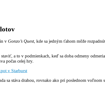
lotov
pin v
Gonzo’s Quest
, kde sa jedným ťahom môže rozpadnúť 
 staviť, a to v podmienkach, keď sa doba odmeny odmeria
úva počas celej hry.
kpot v Starburst
unda sa stáva drahou, rovnako ako pri poslednom voľnom 