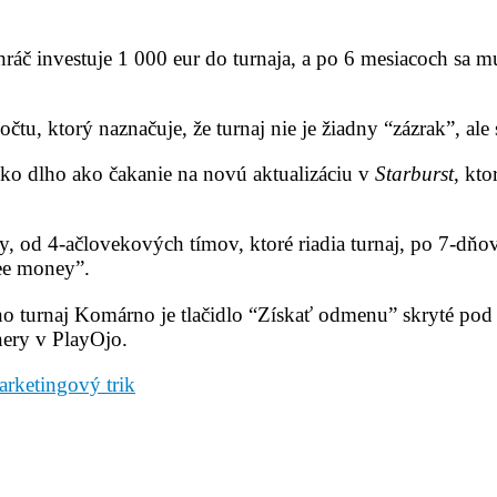
áč investuje 1 000 eur do turnaja, a po 6 mesiacoch sa mu v
tu, ktorý naznačuje, že turnaj nie je žiadny “zázrak”, ale
nako dlho ako čakanie na novú aktualizáciu v
Starburst
, kto
y, od 4‑ačlovekových tímov, ktoré riadia turnaj, po 7‑dňov
ee money”.
íno turnaj Komárno je tlačidlo “Získať odmenu” skryté pod 
ery v PlayOjo.
arketingový trik