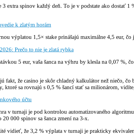
e 3 extra spinov každý deň. To je v podstate ako dostať 1
ovedie k zlatým horám
ernou výplatou 1,5× stake prinášajú maximálne 4,5 eur, čo
26: Prečo to nie je zlatá rybka
u stávkou 5 eur, vaša šanca na výhru by klesla na 0,07 %,
fakt, že casino je skôr chladný kalkulátor než niečo, čo b
ktoré sa rovnajú s 0,5 % šancí stať sa milionárom, vidíte, ž
bankového účtu
hra v turnaji je pod kontrolou automatizovaného algoritmu
o 20 000 spinov sa šanca zmení na 3‑x.
ežité vidieť, že 3,2 % výplata v turnaji je prakticky ekvival