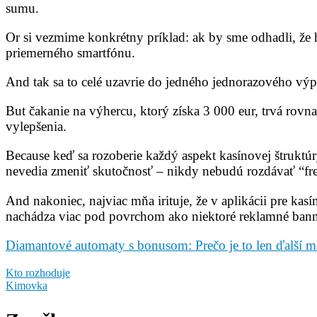
sumu.
Or si vezmime konkrétny príklad: ak by sme odhadli, že hr
priemerného smartfónu.
And tak sa to celé uzavrie do jedného jednorazového výpoč
But čakanie na výhercu, ktorý získa 3 000 eur, trvá rov
vylepšenia.
Because keď sa rozoberie každý aspekt kasínovej štruktúr
nevedia zmeniť skutočnosť – nikdy nebudú rozdávať “fr
And nakoniec, najviac mňa irituje, že v aplikácii pre kas
nachádza viac pod povrchom ako niektoré reklamné bann
Diamantové automaty s bonusom: Prečo je to len ďalší m
Kto rozhoduje
Kimovka